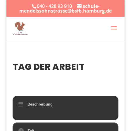
040 - 428 93 910
schule-
mendelssohnstrasse@bsfb.hamburg.de
TAG DER ARBEIT
01
MAI
Beschreibung
Zeit