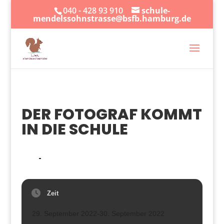
040 - 428 93 910
schule-
mendelssohnstrasse@bsfb.hamburg.de
DER FOTOGRAF KOMMT
IN DIE SCHULE
29
30
SEPT.
Zeit
29. September 2022
-
30. September 2022