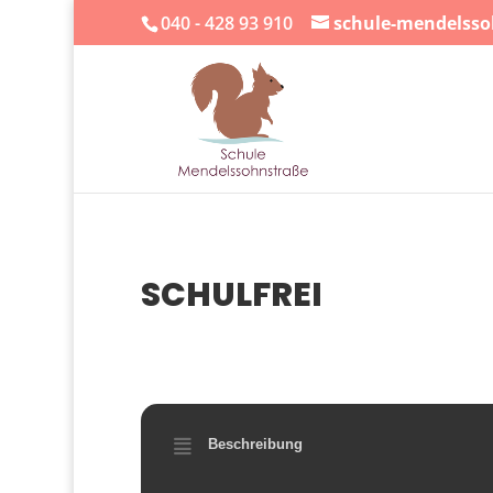
040 - 428 93 910
schule-mendelss
SCHULFREI
04
OKT.
Beschreibung