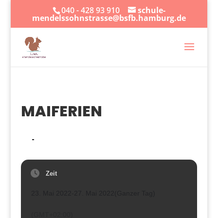
040 - 428 93 910
schule-
mendelssohnstrasse@bsfb.hamburg.de
MAIFERIEN
23
27
MAI
Zeit
23. Mai 2022
-
27. Mai 2022
(Ganzer Tag)
(GMT+02:00)