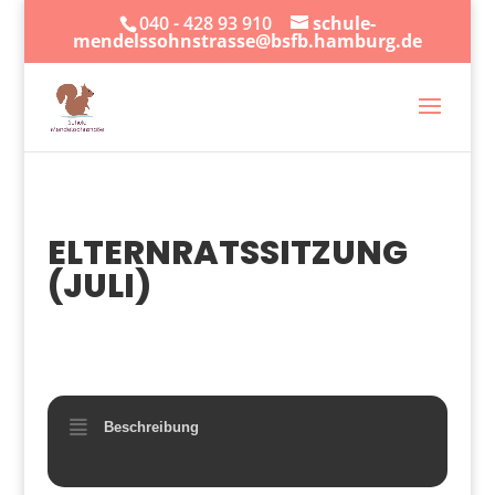
040 - 428 93 910
schule-
mendelssohnstrasse@bsfb.hamburg.de
ELTERNRATSSITZUNG
(JULI)
10
JUL.
Beschreibung