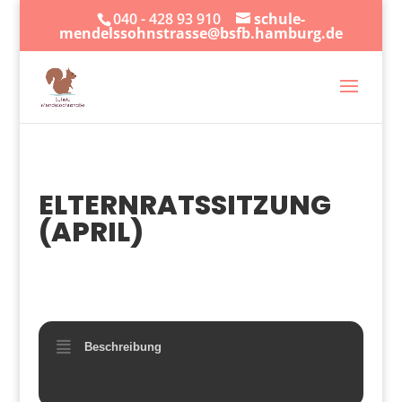
040 - 428 93 910
schule-
mendelssohnstrasse@bsfb.hamburg.de
ELTERNRATSSITZUNG
(APRIL)
15
APR.
Beschreibung