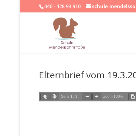
040 - 428 93 910
schule-mendelss
Elternbrief vom 19.3.2
Seite
1
/
1
Zoom
100%