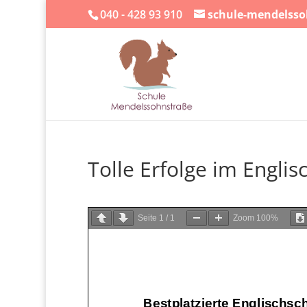
040 - 428 93 910
schule-mendelss
Tolle Erfolge im Engli
Seite
1
/
1
Zoom
100%